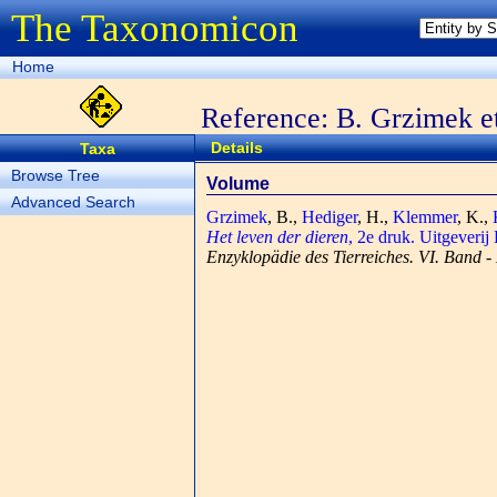
The Taxonomicon
Home
Reference: B. Grzimek et
Details
Taxa
Browse Tree
Volume
Advanced Search
Grzimek
, B.,
Hediger
, H.,
Klemmer
, K.,
Het leven der dieren
, 2e druk. Uitgeveri
Enzyklopädie des Tierreiches. VI. Band - 